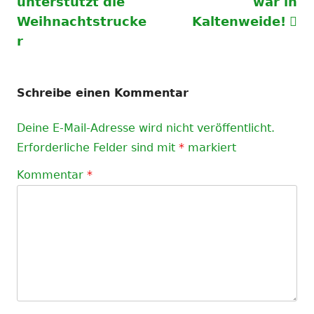
Beitrag:
Beitrag
unterstützt die
war in
Weihnachtstrucke
Kaltenweide!
r
Schreibe einen Kommentar
Deine E-Mail-Adresse wird nicht veröffentlicht.
Erforderliche Felder sind mit
*
markiert
Kommentar
*