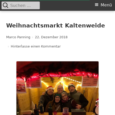
Suchen
Primäres
Menü
nach:
Menü
Springe
Schützenverein Kaltenweide
zum
Weihnachtsmarkt Kaltenweide
von 1903 e.V.
Inhalt
Autor
Veröffentlicht
Marco Panning
22. Dezember 2018
am
zu Weihnachtsmarkt Kaltenweid
Hinterlasse einen Kommentar