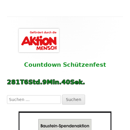
Haupt-
Seitenleiste
Countdown
Schützenfest
281
T
6
Std.
9
Min.
39
Sek.
Suchen
nach: