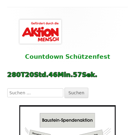
Haupt-
Seitenleiste
Countdown
Schützenfest
280
T
20
Std.
46
Min.
57
Sek.
Suchen
nach: