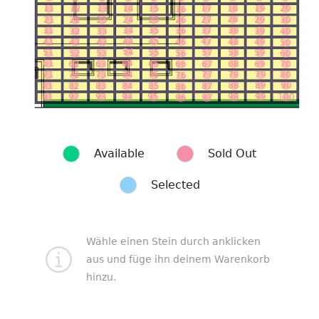
13
14
15
17
18
19
20
11
12
16
28
25
24
27
21
22
23
30
26
29
35
31
34
37
38
36
32
33
39
40
44
45
47
41
46
48
42
49
43
50
54
51
57
58
55
59
52
53
56
60
64
61
69
68
65
63
67
70
62
66
78
79
80
71
74
72
73
75
77
76
89
90
88
81
82
84
83
85
87
86
99
91
92
93
94
98
100
95
97
96
Available
Sold Out
Selected
Wähle einen Stein durch anklicken
aus und füge ihn deinem Warenkorb
hinzu.