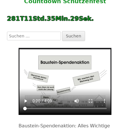
Countdown
Schützenfest
281
T
11
Std.
35
Min.
28
Sek.
Suchen
nach:
Baustein-Spendenaktion: Alles Wichtige