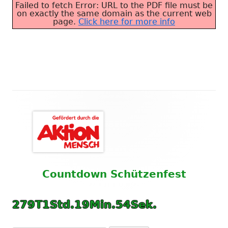
Failed to fetch Error: URL to the PDF file must be
on exactly the same domain as the current web
page.
Click here for more info
Haupt-
Seitenleiste
Countdown
Schützenfest
279
T
1
Std.
19
Min.
53
Sek.