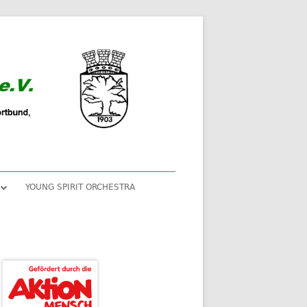
Schützenverei
Kaltenweide
von 1903 e.V.
YOUNG SPIRIT ORCHESTRA
FO 2026
ST 2024
upt-
ST 2023
itenleiste
ST 2022