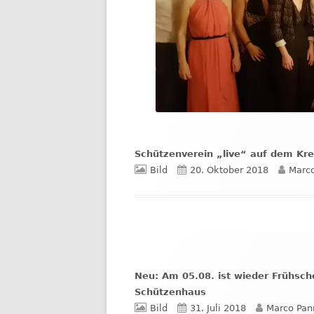
Schützenverein „live“ auf dem Kre
Format
Veröffentlicht
Autor
Bild
20. Oktober 2018
Marc
am
Neu: Am 05.08. ist wieder Frühsch
Schützenhaus
Format
Veröffentlicht
Autor
Bild
31. Juli 2018
Marco Pan