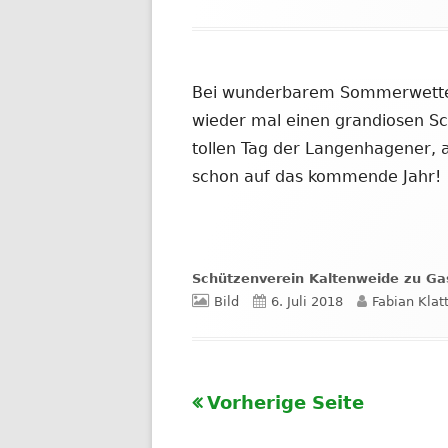
am
Bei wunderbarem Sommerwetter 
wieder mal einen grandiosen S
tollen Tag der Langenhagener, 
schon auf das kommende Jahr!
Schützenverein Kaltenweide zu G
Format
Veröffentlicht
Autor
Bild
6. Juli 2018
Fabian Klat
am
Vorherige Seite
Seitennummerieru