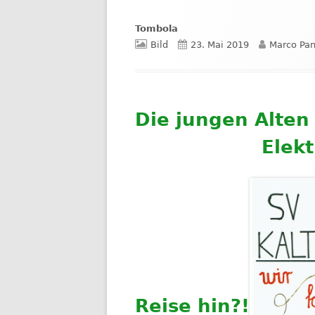
Tombola
Format
Veröffentlicht
Autor
Bild
23. Mai 2019
Marco Pa
am
Die jungen Alte
Elekt
Reise hin?!