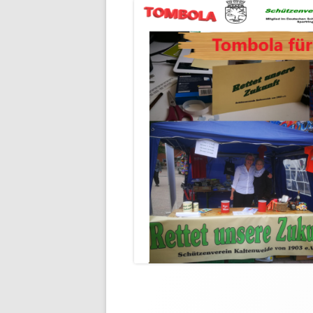
4. TEIL D
5. TEIL E
KASSE
MEIN KONTO
WARENKORB
IMPRESSUM