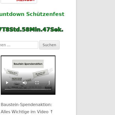
ST 2019
untdown
Schützenfest
ST 2018
7
T
8
Std.
58
Min.
46
Sek.
ST 2017
ST 2016
en
:
Baustein-Spendenaktion:
Alles Wichtige im Video ↑