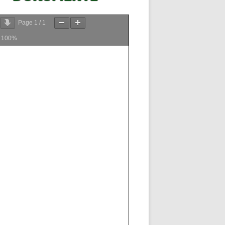
Page
1
/
1
m
100%
lität