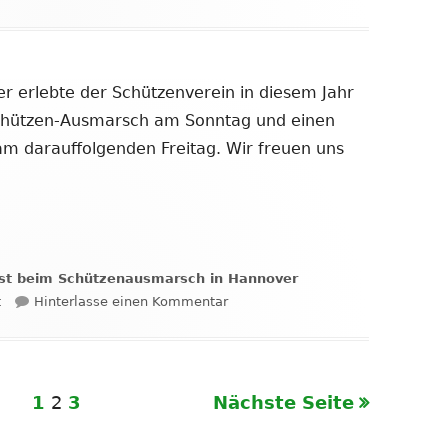
erlebte der Schützenverein in diesem Jahr
chützen-Ausmarsch am Sonntag und einen
am darauffolgenden Freitag. Wir freuen uns
ast beim Schützenausmarsch in Hannover
zu Schützenverein Kaltenweide z
t
Hinterlasse einen Kommentar
Seite
Seite
Seite
1
2
3
Nächste Seite
ng