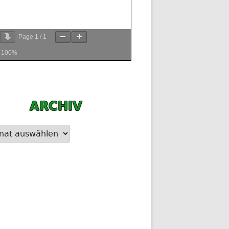
Page
1
/
1
m
100%
ARCHIV
 auf dem Kreiskönigsball 2018
iv
 Frühschoppen und jeden Mittwoch ist Rippchentag im Schützenhaus