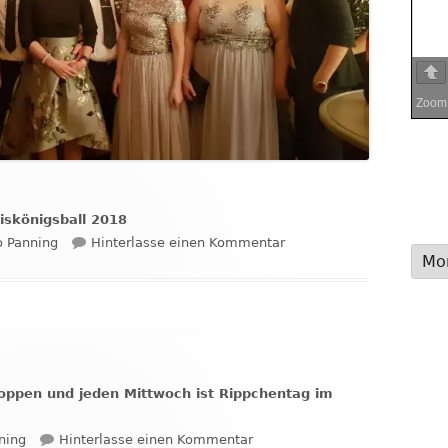
Zoo
iskönigsball 2018
zu Schützenverein „live“
o Panning
Hinterlasse einen Kommentar
Arch
oppen und jeden Mittwoch ist Rippchentag im
zu Neu: Am 05.08. ist wieder
ning
Hinterlasse einen Kommentar