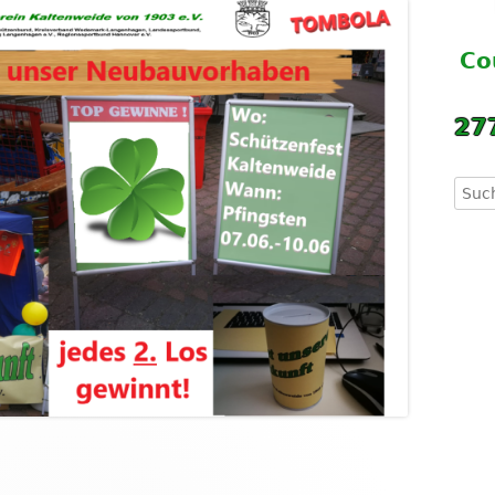
FÖRDERER
STEELDART
SCHÜTZENFE
Co
IMPRESSUM
BLASROHR
SCHÜTZENFE
27
TRAININGSTERMINE
SCHÜTZENFE
SCHÜTZENFE
Such
nach
AGB
VIDEOS
DATENSCHUTZERKLÄRUNG
WIDERRUFSBELEHRUNG
SHOP