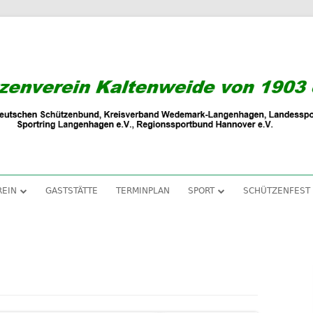
REIN
GASTSTÄTTE
TERMINPLAN
SPORT
SCHÜTZENFEST
VORSTAND
PISTOLE
SCHÜTZENIN
TRADITION
GEWEHR
SCHÜTZENFE
Ha
DAMENABTEILUNG
JUGEND
SCHÜTZENFE
Se
KÖNIGE UND KÖNIGINNEN
WURFSCHEIBEN
SCHÜTZENFE