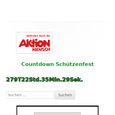
Haupt-
Seitenleiste
Countdown
Schützenfest
279
T
22
Std.
35
Min.
28
Sek.
Suchen
nach: