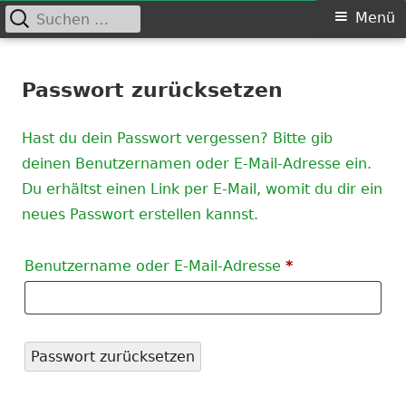
Suchen
Primäres
Menü
nach:
Menü
Springe
Schützenverein Kaltenweide
zum
Passwort zurücksetzen
von 1903 e.V.
Inhalt
Hast du dein Passwort vergessen? Bitte gib
deinen Benutzernamen oder E-Mail-Adresse ein.
Du erhältst einen Link per E-Mail, womit du dir ein
neues Passwort erstellen kannst.
Erforderlich
Benutzername oder E-Mail-Adresse
*
Passwort zurücksetzen